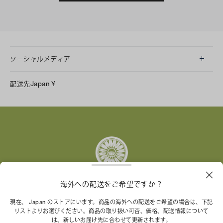
ソーシャルメディア
LINE
配送先
Japan
¥
Instagram
Facebook
X
Pinterest
Tumblr
YouTube
LinkedIn
海外への配送をご希望ですか？
トリー バーチ財団は、女性起業家が持続可能な企業を築
現在、 Japan のストアにいます。商品の海外への配送をご希望の場合は、下記
リストよりお選びください。商品の取り扱い可否、価格、配送情報について
くことを支援しています。
は、新しいお届け先に合わせて更新されます。