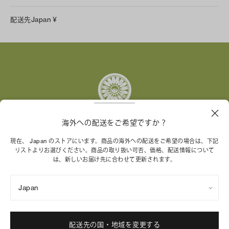
LINE
配送先
Japan
¥
Instagram
Facebook
X
Pinterest
Tumblr
YouTube
LinkedIn
海外への配送をご希望ですか？
トリー バーチ財団は、女性起業家が持続可能な企業を築
現在、 Japan のストアにいます。商品の海外への配送をご希望の場合は、下記
リストよりお選びください。商品の取り扱い可否、価格、配送情報について
くことを支援しています。
は、新しいお届け先に合わせて更新されます。
Japan
特定商取引法に基づく表記
プライバシーポリシー
ご利用規約
サイトマップ
Cookie 設定
配送先の国・地域を変更する