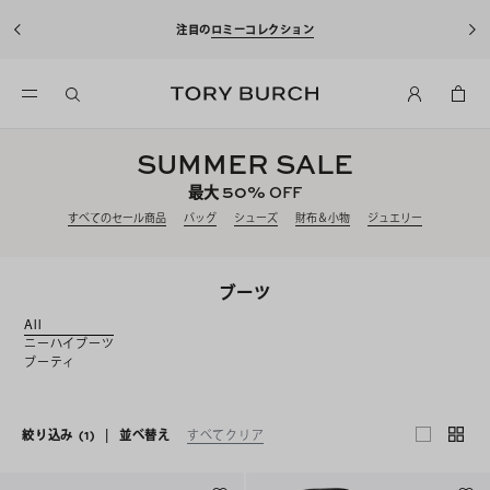
注目の
ロミーコレクション
SUMMER SALE
50%
最大
OFF
すべてのセール商品
バッグ
シューズ
財布＆小物
ジュエリー
ブーツ
All
ニーハイブーツ
ブーティ
絞り込み
(1)
|
並べ替え
すべてクリア