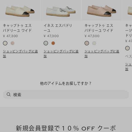
キャップトゥ エス
イネス エスパドリ
キャップトゥ エス
キャ
パドリーユ ワイド
ーユ
パドリーユ ワイド
ージ
ド
¥ 47,300
¥ 47,300
¥ 47,300
¥ 4
ショッピングバッグに追
ショッピングバッグに追
ショッピングバッグに追
加
加
加
ベ
ショ
加
他のアイテムをお探しですか？
新規会員登録で１０％ OFF クーポ