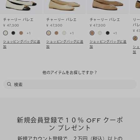
チャーリー バレエ
チャーリー バレエ
チャーリー バレエ
リー
バ
¥ 47,300
¥ 47,300
¥ 47,300
¥ 4
+
1
+
1
+
1
ショッピングバッグに追
ショッピングバッグに追
ショッピングバッグに追
加
加
加
ショ
加
他のアイテムをお探しですか？
新規会員登録で１０％ OFF クーポ
ン プレゼント
新規アカウント登録で、２万円（税込）以上の