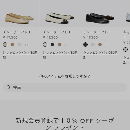
チャーリー バレエ
チャーリー バレエ
チャーリー バレエ
キャ
エ
¥ 47,300
¥ 47,300
¥ 47,300
¥ 5
+
1
+
1
+
1
ショッピングバッグに追
ショッピングバッグに追
ショッピングバッグに追
加
加
加
ショ
加
他のアイテムをお探しですか？
新規会員登録で１０％ OFF クーポ
ン プレゼント