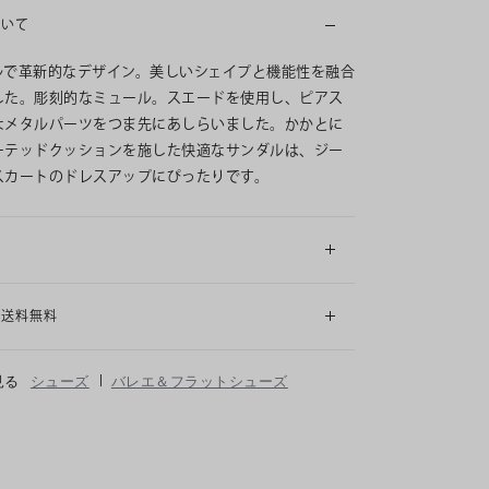
ついて
ルで革新的なデザイン。美しいシェイプと機能性を融合
した。彫刻的なミュール。スエードを使用し、ピアス
なメタルパーツをつま先にあしらいました。かかとに
ーテッドクッションを施した快適なサンダルは、ジー
スカートのドレスアップにぴったりです。
細
も送料無料
|
見る
シューズ
バレエ＆フラットシューズ