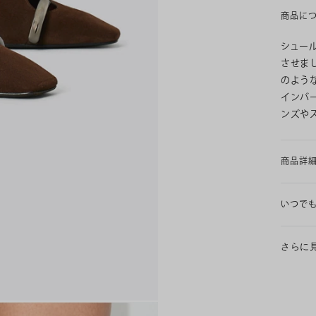
商品に
シュー
させま
のよう
インバ
ンズや
商品詳
いつで
さらに