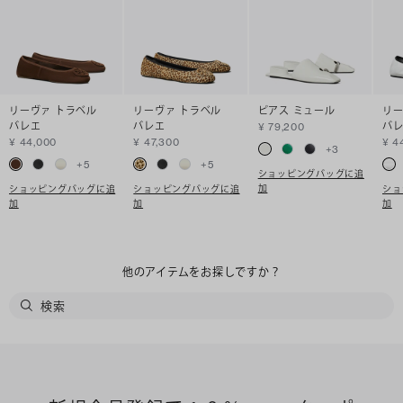
リーヴァ トラベル
リーヴァ トラベル
ピアス ミュール
リー
バレエ
バレエ
バ
¥ 79,200
¥ 44,000
¥ 47,300
¥ 4
+
3
+
5
+
5
ショッピングバッグに追
加
ショッピングバッグに追
ショッピングバッグに追
ショ
加
加
加
他のアイテムをお探しですか？