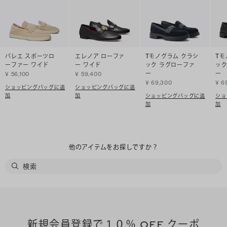
バレエ スポーツロ
エレノア ローファ
Tモノグラム クラシ
Tモ
ーファー ワイド
ー ワイド
ック ラグローファ
ック
ー
ー
¥ 56,100
¥ 59,400
¥ 69,300
¥ 6
ショッピングバッグに追
ショッピングバッグに追
加
加
ショッピングバッグに追
ショ
加
加
他のアイテムをお探しですか？
新規会員登録で１０％ OFF クーポ