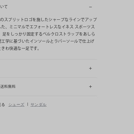
ついて
Tのスプリットロゴを施したシャープなラインでアップ
した、ミニマルでエフォートレスなイネス スポーツス
。 足をしっかり固定するベルクロストラップをあしら
間工学に基づいたインソールとラバーソールで仕上げ
ときわ快適な一足です。
細
も送料無料
|
見る
シューズ
サンダル