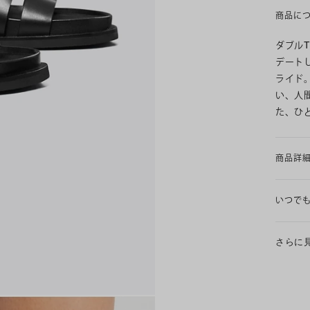
商品に
ダブル
デート
ライド
い、人
た、ひ
商品詳
いつで
さらに