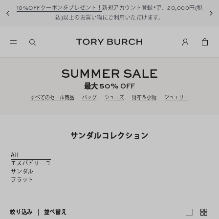
10%OFFクーポンをプレゼント！
新規アカウント登録*で、20,000円(税
込)以上のお買い物にご利用いただけます。
SUMMER SALE
50%
最大
OFF
すべてのセール商品
バッグ
シューズ
財布＆小物
ジュエリー
サンダルコレクション
All
エスパドリーユ
サンダル
フラット
絞り込み
|
並べ替え