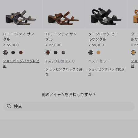
ロミー シティ サン
ロミー シティ サン
ターンロック ヒー
ター
ダル
ダル
ルサンダル
ル
¥ 55,000
¥ 55,000
¥ 55,000
¥ 5
ショッピングバッグに追
ショ
Toryのお気に入り
ベストセラー
加
加
ショッピングバッグに追
ショッピングバッグに追
加
加
他のアイテムをお探しですか？