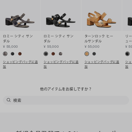
ロミー シティ サン
ロミー シティ サン
ターンロック ヒー
リー
ダル
ダル
ルサンダル
ュ
¥ 55,000
¥ 55,000
¥ 55,000
¥ 5
ショッピングバッグに追
ショッピングバッグに追
ショッピングバッグに追
ショ
加
加
加
加
他のアイテムをお探しですか？