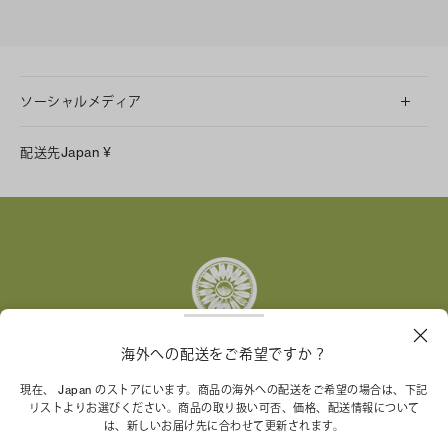
ソーシャルメディア
LINE
配送先
Japan
¥
Instagram
Facebook
X
Pinterest
Tumblr
YouTube
LinkedIn
海外への配送をご希望ですか？
トリー バーチ財団は、女性起業家が持続可能な企業を築
現在、 Japan のストアにいます。商品の海外への配送をご希望の場合は、下記
リストよりお選びください。商品の取り扱い可否、価格、配送情報について
くことを支援しています。
は、新しいお届け先に合わせて更新されます。