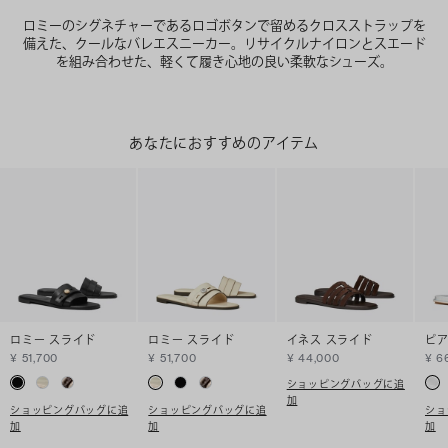
ロミーのシグネチャーであるロゴボタンで留めるクロスストラップを
備えた、クールなバレエスニーカー。リサイクルナイロンとスエード
を組み合わせた、軽くて履き心地の良い柔軟なシューズ。
あなたにおすすめのアイテム
ロミー スライド
ロミー スライド
イネス スライド
ピア
¥ 51,700
¥ 51,700
¥ 44,000
¥ 6
ショッピングバッグに追
加
ショッピングバッグに追
ショッピングバッグに追
ショ
加
加
加