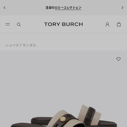
注目の
ロミーコレクション
シューズ
/
サンダル