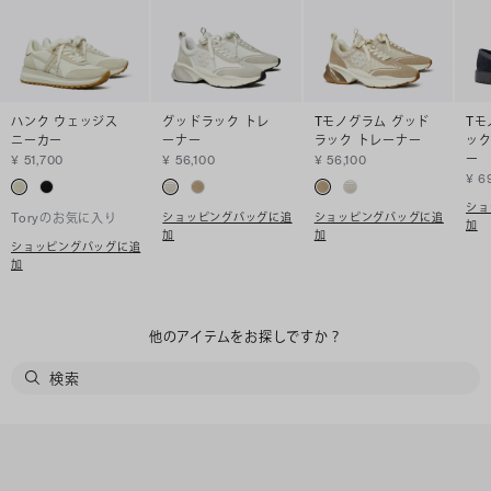
ハンク ウェッジス
グッドラック トレ
Tモノグラム グッド
Tモ
ニーカー
ーナー
ラック トレーナー
ック
ー
¥ 51,700
¥ 56,100
¥ 56,100
¥ 6
ショ
ショッピングバッグに追
ショッピングバッグに追
Toryのお気に入り
加
加
加
ショッピングバッグに追
加
他のアイテムをお探しですか？