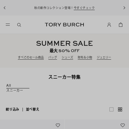
秋の新作コレクション登場！
今すぐチェック
SUMMER SALE
50%
最大
OFF
すべてのセール商品
バッグ
シューズ
財布＆小物
ジュエリー
スニーカー特集
All
スニーカー
絞り込み
|
並べ替え