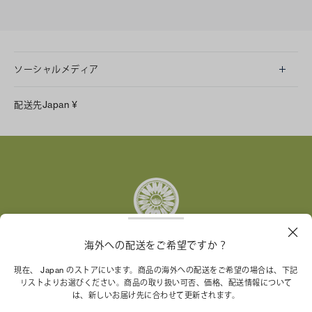
ソーシャルメディア
LINE
配送先
Japan
¥
Instagram
Facebook
X
Pinterest
Tumblr
YouTube
LinkedIn
海外への配送をご希望ですか？
トリー バーチ財団は、女性起業家が持続可能な企業を築
現在、 Japan のストアにいます。商品の海外への配送をご希望の場合は、下記
リストよりお選びください。商品の取り扱い可否、価格、配送情報について
くことを支援しています。
は、新しいお届け先に合わせて更新されます。