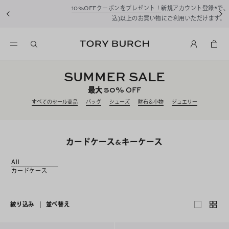
10%OFFクーポンをプレゼント！
新規アカウント登録*で、20,000円(税
込)以上のお買い物にご利用いただけます。
SUMMER SALE
50%
最大
OFF
すべてのセール商品
バッグ
シューズ
財布＆小物
ジュエリー
カードケース&キーケース
All
カードケース
絞り込み
|
並べ替え