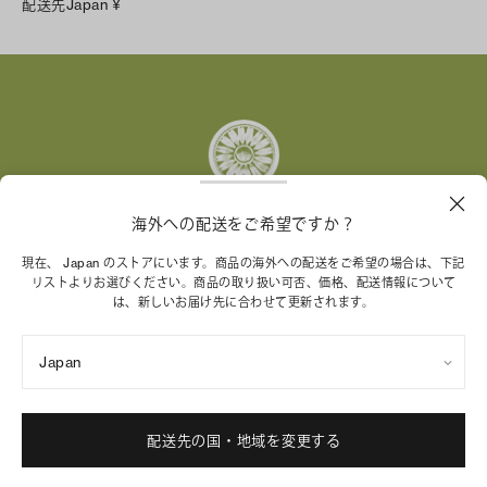
配送先
Japan
¥
Instagram
Facebook
X
Pinterest
Tumblr
YouTube
LinkedIn
海外への配送をご希望ですか？
トリー バーチ財団は、女性起業家が持続可能な企業を築
現在、 Japan のストアにいます。商品の海外への配送をご希望の場合は、下記
リストよりお選びください。商品の取り扱い可否、価格、配送情報について
くことを支援しています。
は、新しいお届け先に合わせて更新されます。
Japan
特定商取引法に基づく表記
プライバシーポリシー
ご利用規約
サイトマップ
Cookie 設定
配送先の国・地域を変更する
© 2004 - 2026 River Light V, L.P.