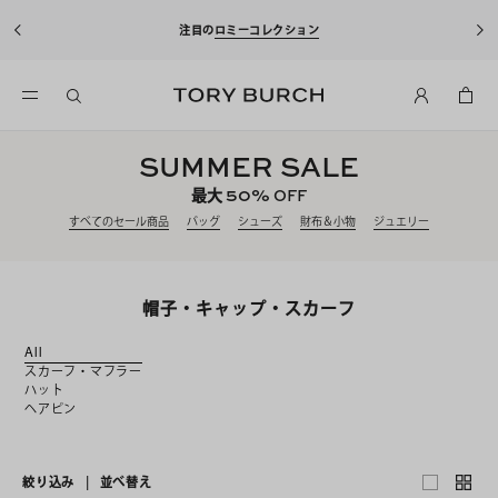
注目の
ロミーコレクション
SUMMER SALE
50%
最大
OFF
すべてのセール商品
バッグ
シューズ
財布＆小物
ジュエリー
帽子・キャップ・スカーフ
All
スカーフ・マフラー
ハット
ヘアピン
絞り込み
|
並べ替え