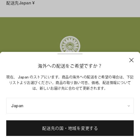
配送先
Japan
¥
Instagram
Facebook
X
Pinterest
Tumblr
YouTube
LinkedIn
海外への配送をご希望ですか？
トリー バーチ財団は、女性起業家が持続可能な企業を築
現在、 Japan のストアにいます。商品の海外への配送をご希望の場合は、下記
リストよりお選びください。商品の取り扱い可否、価格、配送情報について
くことを支援しています。
は、新しいお届け先に合わせて更新されます。
Japan
特定商取引法に基づく表記
プライバシーポリシー
ご利用規約
サイトマップ
Cookie 設定
配送先の国・地域を変更する
© 2004 - 2026 River Light V, L.P.