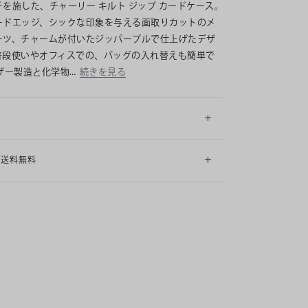
チを施した、チャーリー キルト ジップ カードケース。
ードエッジ、シックな印象を与える面取りカットのメ
ーツ、チャームが付いたジッパープルで仕上げたデザ
普段使いやオフィスでの、バッグの入れ替えも簡単で
ザー製造と化学物…
続きを見る
細
も送料無料