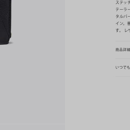
ステッ
テーラ
タルパ
イン。
す。 レ
商品詳
いつで