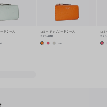
カードケース
ロミー ジップカードケース
ロミ
¥ 26,400
¥ 26
+
4
+
4
ト