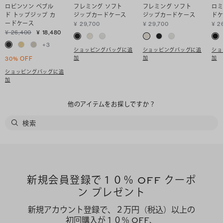
ロビンソン ペブル
フレミング ソフト
フレミング ソフト
ロミ
ド トップジップ カ
ジップカードケース
ジップカードケース
ド
ードケース
¥ 29,700
¥ 29,700
¥ 2
¥ 26,400
¥ 18,480
+
3
ショッピングバッグに追
ショッピングバッグに追
ショ
加
加
加
30% OFF
ショッピングバッグに追
加
他のアイテムをお探しですか？
新規会員登録で１０％ OFF クーポ
ン プレゼント
新規アカウント登録で、２万円（税込）以上の
初回購入が１０％ OFF、