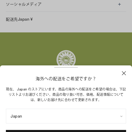
ソーシャルメディア
LINE
配送先
Japan
¥
Instagram
Facebook
X
Pinterest
Tumblr
YouTube
LinkedIn
海外への配送をご希望ですか？
トリー バーチ財団は、女性起業家が持続可能な企業を築
現在、 Japan のストアにいます。商品の海外への配送をご希望の場合は、下記
リストよりお選びください。商品の取り扱い可否、価格、配送情報について
くことを支援しています。
は、新しいお届け先に合わせて更新されます。
Japan
特定商取引法に基づく表記
プライバシーポリシー
ご利用規約
サイトマップ
Cookie 設定