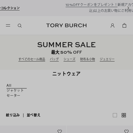
10%OFFクーポンをプレゼント！
新規アカウント登録*で、20,000円(税
込)以上のお買い物にご利用いただけます。
SUMMER SALE
50%
最大
OFF
すべてのセール商品
バッグ
シューズ
財布＆小物
ジュエリー
ニットウェア
All
ジャケット
セーター
絞り込み
|
並べ替え