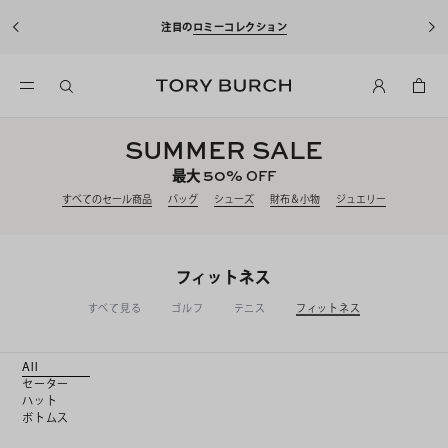
10%OFFクーポンをプレゼン
注目の
ロミーコレクション
込)以上のお買
SUMMER SALE
50%
最大
OFF
すべてのセール商品
バッグ
シューズ
財布＆小物
ジュエリー
フィットネス
すべて見る
ゴルフ
テニス
フィットネス
All
セーター
ハット
ボトムス