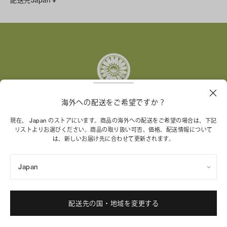
Instagram
Facebook
X
Pinterest
Tumblr
YouTube
LinkedIn
海外への配送をご希望ですか？
トリー バーチ財団は、女性起業家が持続可能な企業を築
現在、 Japan のストアにいます。商品の海外への配送をご希望の場合は、下記
リストよりお選びください。商品の取り扱い可否、価格、配送情報について
くことを支援しています。
は、新しいお届け先に合わせて更新されます。
Japan
特定商取引法に基づく表記
プライバシーポリシー
ご利用規約
サイトマップ
Cookie 設定
配送先の国・地域を変更する
© 2004 - 2026 River Light V, L.P.