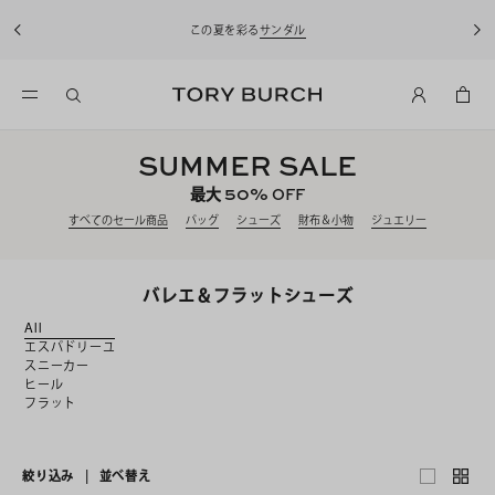
この夏を彩る
サンダル
SUMMER SALE
50%
最大
OFF
すべてのセール商品
バッグ
シューズ
財布＆小物
ジュエリー
バレエ＆フラットシューズ
All
エスパドリーユ
スニーカー
ヒール
フラット
絞り込み
|
並べ替え