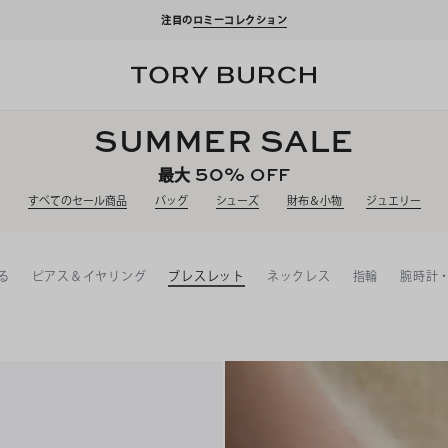
Fクーポンをプレゼント！
新規アカウント登録*で、20,000円(税込)以上のお買い物にご
SUMMER SALE
50%
OFF
最大
すべてのセール商品
バッグ
シューズ
財布＆小物
ジュエリー
る
ピアス＆イヤリング
ブレスレット
ネックレス
指輪
腕時計