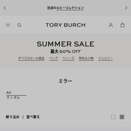
10%OFFクーポンをプレゼント！
新規アカウント登録
ション
込)以上のお買い物にご利用いただ
SUMMER SALE
50%
最大
OFF
すべてのセール商品
バッグ
シューズ
財布＆小物
ジュエリー
ミラー
All
サンダル
絞り込み
|
並べ替え