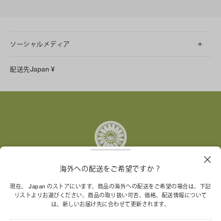
ソーシャルメディア
LINE
配送先
Japan
¥
Instagram
Facebook
X
Pinterest
Tumblr
YouTube
LinkedIn
海外への配送をご希望ですか？
トリー バーチ財団は、女性起業家が持続可能な企業を築
現在、 Japan のストアにいます。商品の海外への配送をご希望の場合は、下記
リストよりお選びください。商品の取り扱い可否、価格、配送情報について
くことを支援しています。
は、新しいお届け先に合わせて更新されます。