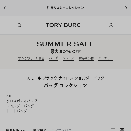
注目の
ロミーコレクション
SUMMER SALE
50%
最大
OFF
すべてのセール商品
バッグ
シューズ
財布＆小物
ジュエリー
スモール ブラック ナイロン ショルダーバッグ
バッグ コレクション
All
クロスボディバッグ
ショルダーバッグ
トートバッグ
絞り込み
(4)
|
並べ替え
すべてクリア