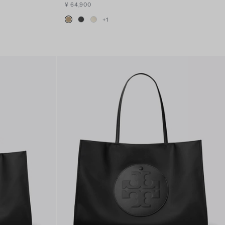
¥ 64,900
+
1