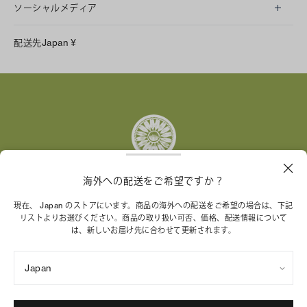
ソーシャルメディア
LINE
配送先
Japan
¥
Instagram
Facebook
X
Pinterest
Tumblr
YouTube
LinkedIn
海外への配送をご希望ですか？
トリー バーチ財団は、女性起業家が持続可能な企業を築
現在、 Japan のストアにいます。商品の海外への配送をご希望の場合は、下記
リストよりお選びください。商品の取り扱い可否、価格、配送情報について
くことを支援しています。
は、新しいお届け先に合わせて更新されます。
Japan
特定商取引法に基づく表記
プライバシーポリシー
ご利用規約
サイトマップ
Cookie 設定