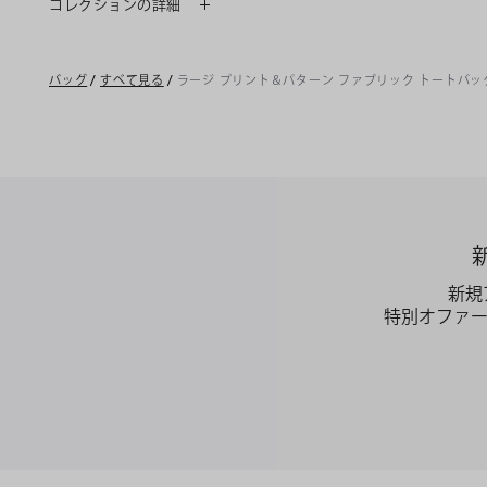
コレクションの詳細
バッグ
/
すべて見る
/
ラージ プリント＆パターン ファブリック トートバッ
新規
特別オファ