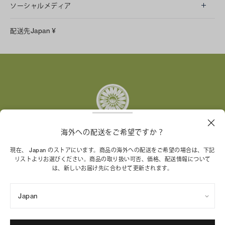
ソーシャルメディア
LINE
配送先
Japan
¥
Instagram
Facebook
X
Pinterest
Tumblr
YouTube
LinkedIn
海外への配送をご希望ですか？
トリー バーチ財団は、女性起業家が持続可能な企業を築
現在、 Japan のストアにいます。商品の海外への配送をご希望の場合は、下記
リストよりお選びください。商品の取り扱い可否、価格、配送情報について
くことを支援しています。
は、新しいお届け先に合わせて更新されます。
Japan
特定商取引法に基づく表記
プライバシーポリシー
ご利用規約
サイトマップ
Cookie 設定