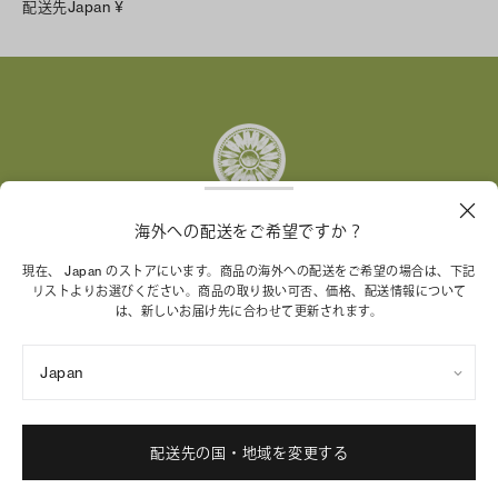
配送先
Japan
¥
Instagram
Facebook
X
Pinterest
Tumblr
YouTube
LinkedIn
海外への配送をご希望ですか？
トリー バーチ財団は、女性起業家が持続可能な企業を築
現在、 Japan のストアにいます。商品の海外への配送をご希望の場合は、下記
リストよりお選びください。商品の取り扱い可否、価格、配送情報について
くことを支援しています。
は、新しいお届け先に合わせて更新されます。
Japan
特定商取引法に基づく表記
プライバシーポリシー
ご利用規約
サイトマップ
Cookie 設定
配送先の国・地域を変更する
© 2004 - 2026 River Light V, L.P.