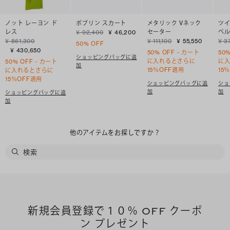
ノット レーヨン ド
ポプリン スカート
メタリック Vネック
ツイ
レス
セーター
ベル
¥ 92,400
¥ 46,200
¥ 861,300
¥ 111,100
¥ 55,550
¥ 3
50% OFF
¥ 430,650
50% OFF - カート
50
ショッピングバッグに追
に入れるとさらに
に
50% OFF - カート
加
15％OFF適用
15
に入れるとさらに
15％OFF適用
ショッピングバッグに追
ショ
加
加
ショッピングバッグに追
加
他のアイテムをお探しですか？
新規会員登録で１０％ OFF クーポ
ン プレゼント