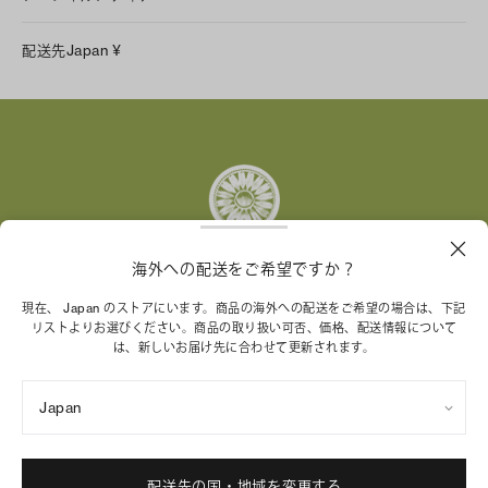
LINE
配送先
Japan
¥
Instagram
Facebook
X
Pinterest
Tumblr
YouTube
LinkedIn
海外への配送をご希望ですか？
トリー バーチ財団は、女性起業家が持続可能な企業を築
現在、 Japan のストアにいます。商品の海外への配送をご希望の場合は、下記
リストよりお選びください。商品の取り扱い可否、価格、配送情報について
くことを支援しています。
は、新しいお届け先に合わせて更新されます。
Japan
特定商取引法に基づく表記
プライバシーポリシー
ご利用規約
サイトマップ
Cookie 設定
配送先の国・地域を変更する