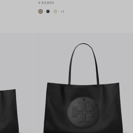
¥ 64,900
+
1