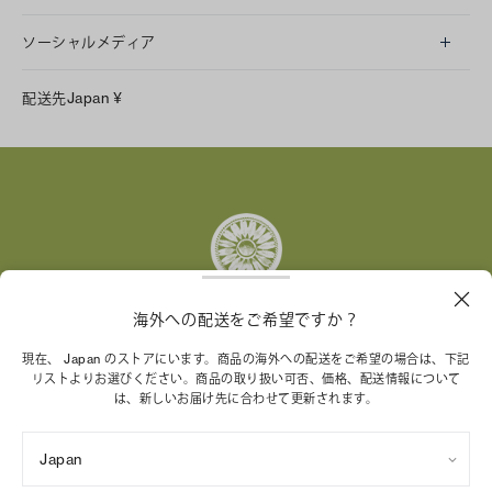
ソーシャルメディア
LINE
配送先
Japan
¥
Instagram
Facebook
X
Pinterest
Tumblr
YouTube
LinkedIn
海外への配送をご希望ですか？
トリー バーチ財団は、女性起業家が持続可能な企業を築
現在、 Japan のストアにいます。商品の海外への配送をご希望の場合は、下記
リストよりお選びください。商品の取り扱い可否、価格、配送情報について
くことを支援しています。
は、新しいお届け先に合わせて更新されます。
Japan
特定商取引法に基づく表記
プライバシーポリシー
ご利用規約