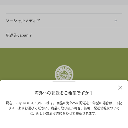
ソーシャルメディア
LINE
配送先
Japan
¥
Instagram
Facebook
X
Pinterest
Tumblr
YouTube
LinkedIn
海外への配送をご希望ですか？
トリー バーチ財団は、女性起業家が持続可能な企業を築
現在、 Japan のストアにいます。商品の海外への配送をご希望の場合は、下記
リストよりお選びください。商品の取り扱い可否、価格、配送情報について
くことを支援しています。
は、新しいお届け先に合わせて更新されます。