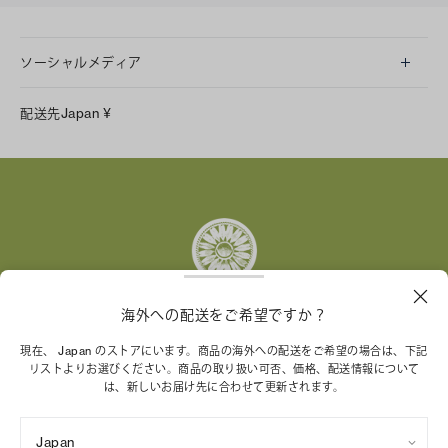
ソーシャルメディア
LINE
配送先
Japan
¥
Instagram
Facebook
X
Pinterest
Tumblr
YouTube
LinkedIn
海外への配送をご希望ですか？
トリー バーチ財団は、女性起業家が持続可能な企業を築
現在、 Japan のストアにいます。商品の海外への配送をご希望の場合は、下記
リストよりお選びください。商品の取り扱い可否、価格、配送情報について
くことを支援しています。
は、新しいお届け先に合わせて更新されます。
Japan