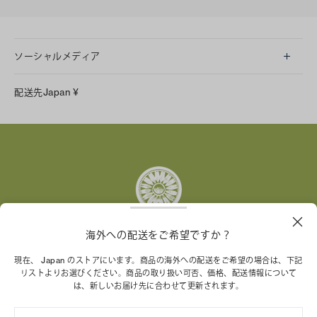
ソーシャルメディア
LINE
配送先
Japan
¥
Instagram
Facebook
X
Pinterest
Tumblr
YouTube
LinkedIn
海外への配送をご希望ですか？
トリー バーチ財団は、女性起業家が持続可能な企業を築
現在、 Japan のストアにいます。商品の海外への配送をご希望の場合は、下記
リストよりお選びください。商品の取り扱い可否、価格、配送情報について
くことを支援しています。
は、新しいお届け先に合わせて更新されます。