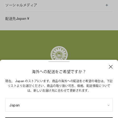
ソーシャルメディア
LINE
配送先
Japan
¥
Instagram
Facebook
X
Pinterest
Tumblr
YouTube
LinkedIn
海外への配送をご希望ですか？
トリー バーチ財団は、女性起業家が持続可能な企業を築
現在、 Japan のストアにいます。商品の海外への配送をご希望の場合は、下記
リストよりお選びください。商品の取り扱い可否、価格、配送情報について
くことを支援しています。
は、新しいお届け先に合わせて更新されます。
Japan
特定商取引法に基づく表記
プライバシーポリシー
ご利用規約
サイトマップ
Cookie 設定