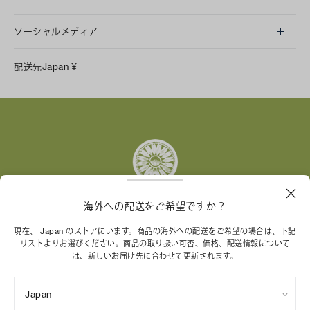
ソーシャルメディア
LINE
配送先
Japan
¥
Instagram
Facebook
X
Pinterest
Tumblr
YouTube
LinkedIn
海外への配送をご希望ですか？
トリー バーチ財団は、女性起業家が持続可能な企業を築
現在、 Japan のストアにいます。商品の海外への配送をご希望の場合は、下記
リストよりお選びください。商品の取り扱い可否、価格、配送情報について
くことを支援しています。
は、新しいお届け先に合わせて更新されます。
Japan