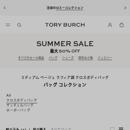
注目の
ロミーコレクション
SUMMER SALE
50%
最大
OFF
すべてのセール商品
バッグ
シューズ
財布＆小物
ジュエリー
ミディアム ベージュ ラフィア調 クロスボディバッグ
バッグ コレクション
All
クロスボディバッグ
サッチェルバッグ
ホーボーバッグ
絞り込み
(4)
|
並べ替え
すべてクリア