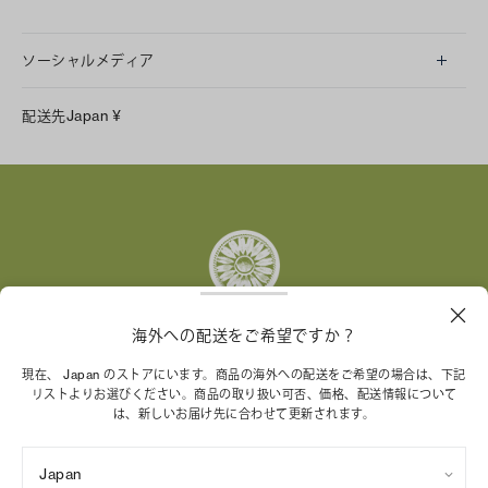
ソーシャルメディア
LINE
配送先
Japan
¥
Instagram
Facebook
X
Pinterest
Tumblr
YouTube
LinkedIn
海外への配送をご希望ですか？
トリー バーチ財団は、女性起業家が持続可能な企業を築
現在、 Japan のストアにいます。商品の海外への配送をご希望の場合は、下記
リストよりお選びください。商品の取り扱い可否、価格、配送情報について
くことを支援しています。
は、新しいお届け先に合わせて更新されます。
Japan