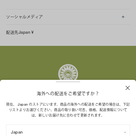
ソーシャルメディア
LINE
配送先
Japan
¥
Instagram
Facebook
X
Pinterest
Tumblr
YouTube
LinkedIn
海外への配送をご希望ですか？
トリー バーチ財団は、女性起業家が持続可能な企業を築
現在、 Japan のストアにいます。商品の海外への配送をご希望の場合は、下記
リストよりお選びください。商品の取り扱い可否、価格、配送情報について
くことを支援しています。
は、新しいお届け先に合わせて更新されます。
Japan