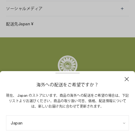
ソーシャルメディア
LINE
配送先
Japan
¥
Instagram
Facebook
X
Pinterest
Tumblr
YouTube
LinkedIn
海外への配送をご希望ですか？
トリー バーチ財団は、女性起業家が持続可能な企業を築
現在、 Japan のストアにいます。商品の海外への配送をご希望の場合は、下記
リストよりお選びください。商品の取り扱い可否、価格、配送情報について
くことを支援しています。
は、新しいお届け先に合わせて更新されます。
Japan
特定商取引法に基づく表記
プライバシーポリシー
ご利用規約