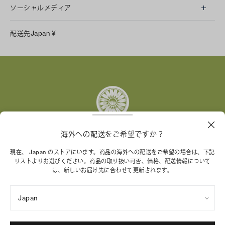
ソーシャルメディア
LINE
配送先
Japan
¥
Instagram
Facebook
X
Pinterest
Tumblr
YouTube
LinkedIn
海外への配送をご希望ですか？
トリー バーチ財団は、女性起業家が持続可能な企業を築
現在、 Japan のストアにいます。商品の海外への配送をご希望の場合は、下記
リストよりお選びください。商品の取り扱い可否、価格、配送情報について
くことを支援しています。
は、新しいお届け先に合わせて更新されます。
Japan
特定商取引法に基づく表記
プライバシーポリシー
ご利用規約
サイトマップ
Cookie 設定