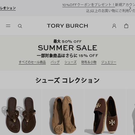
10%OFFクーポンをプレゼント！
新規アカウント登録*で、20,000円(税
込)以上のお買い物にご利用いただけます。
50%
最大
OFF
SUMMER SALE
15%
一部対象商品はさらに
OFF
すべてのセール商品
バッグ
シューズ
財布＆小物
ジュエリー
シューズ コレクション