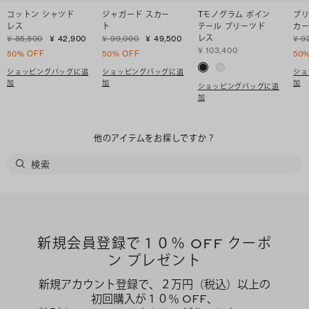
コットン シャツド
ジャガード スカー
Tモノグラム ポイン
プリ
レス
ト
テール プリーツド
カ
レス
¥ 85,800
¥ 42,900
¥ 99,000
¥ 49,500
¥ 9
¥ 103,400
50% OFF
50% OFF
50
ショッピングバッグに追
ショッピングバッグに追
ショ
加
加
加
ショッピングバッグに追
加
他のアイテムをお探しですか？
新規会員登録で１０％ OFF クーポ
ン プレゼント
新規アカウント登録で、２万円（税込）以上の
初回購入が１０％ OFF、