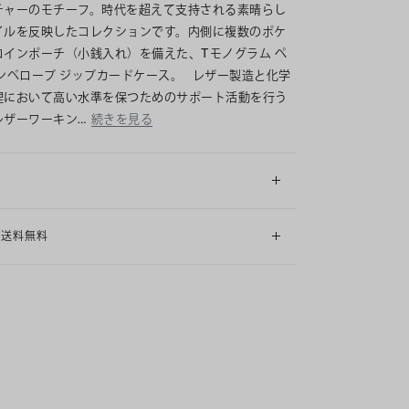
チャーのモチーフ。時代を超えて支持される素晴らし
イルを反映したコレクションです。内側に複数のポケ
コインポーチ（小銭入れ）を備えた、Tモノグラム ペ
エンベロープ ジップカードケース。 レザー製造と化学
理において高い水準を保つためのサポート活動を行う
レザーワーキン…
続きを見る
細
も送料無料