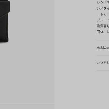
シグネ
いスタ
ットと
ブル 
物質管
団体、
商品詳
いつで