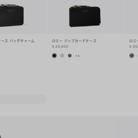
ケース バッグチャーム
ロミー ジップカードケース
ロミ
¥ 26,400
¥ 26
+
4