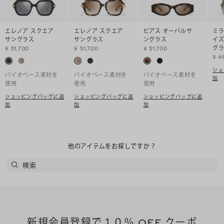
エレノア スクエア
エレノア スクエア
ピアス オーバルサ
ミラ
サングラス
サングラス
ングラス
イズ
グ
¥ 51,700
¥ 51,700
¥ 51,700
¥ 4
ショ
バイオベース素材を
バイオベース素材を
バイオベース素材を
加
使用
使用
使用
ショッピングバッグに追
ショッピングバッグに追
ショッピングバッグに追
加
加
加
他のアイテムをお探しですか？
新規会員登録で１０％ OFF クーポ